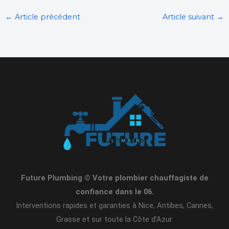
←
Article précédent
Article suivant
→
Future Plumbing © Votre plombier chauffagiste de
confiance dans le 06.
Interventions rapides et garanties à Nice, Antibes, Cannes,
Grasse et sur toute la Côte d’Azur.