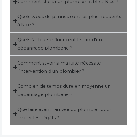
Comment choisir un plombier fiable à Nice ?
Quels types de pannes sont les plus fréquents
à Nice ?
Quels facteurs influencent le prix d’un
dépannage plomberie ?
Comment savoir si ma fuite nécessite
l’intervention d’un plombier ?
Combien de temps dure en moyenne un
dépannage plomberie ?
Que faire avant l’arrivée du plombier pour
limiter les dégâts ?