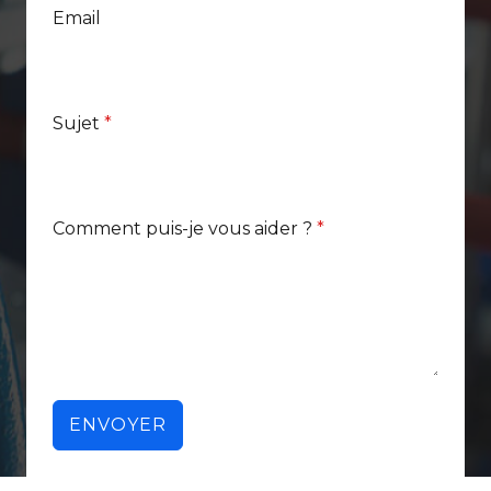
a
Email
n
c
e
+
3
3
Sujet
*
Comment puis-je vous aider ?
*
ENVOYER