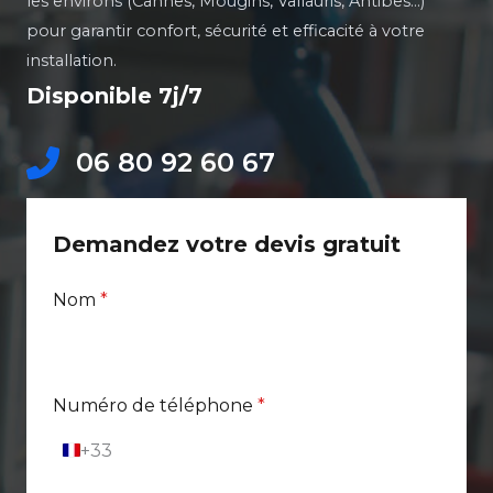
les environs (Cannes, Mougins, Vallauris, Antibes…)
pour garantir confort, sécurité et efficacité à votre
installation.
Disponible 7j/7
06 80 92 60 67
Demandez votre devis gratuit
Nom
*
Numéro de téléphone
*
+33
F
r