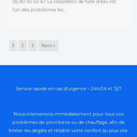
06 80 92 60 67 La réparation de fuite d’eau est
l’un des problèmes les…
1
2
3
Next »
Service rapide en cas d’urgence – 24h/24 et 7j/7
Nous intervenons immédiatement pour tous vos
problèmes de plomberie ou de chauffage, afin de
limiter les dégâts et rétablir votre confort au plus vite.