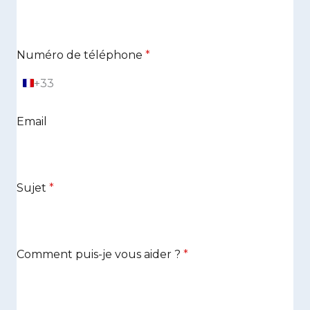
Numéro de téléphone
*
+33
F
r
a
Email
n
c
e
+
3
3
Sujet
*
Comment puis-je vous aider ?
*