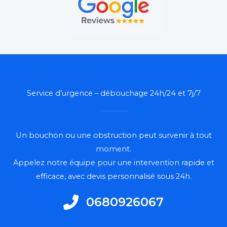
Service d’urgence – débouchage 24h/24 et 7j/7
Un bouchon ou une obstruction peut survenir à tout
moment.
Appelez notre équipe pour une intervention rapide et
efficace, avec devis personnalisé sous 24h.
0680926067