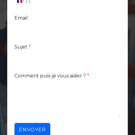
+33
F
r
a
Email
n
c
e
+
3
3
Sujet
*
Comment puis-je vous aider ?
*
ENVOYER