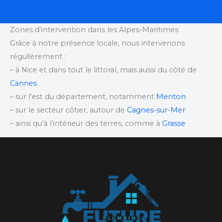
Zones d’intervention dans les Alpes-Maritimes
Grâce à notre présence locale, nous intervenons
régulièrement :
– à Nice et dans tout le littoral, mais aussi du côté de
Cannes
– sur l’est du département, notamment
Menton
– sur le secteur côtier, autour de
Cagnes-sur-Mer
– ainsi qu’à l’intérieur des terres, comme à
Grasse